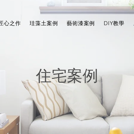
匠心之作
珪藻土案例
藝術漆案例
DIY教學
住宅案例