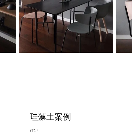
珪藻土案例
住宅